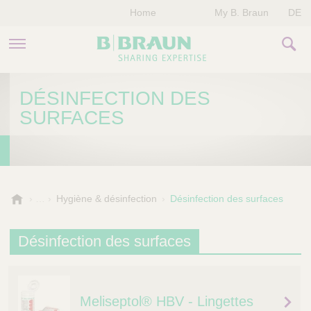
Home
My B. Braun
DE
PRODUITS & THÉRAPIES
DÉSINFECTION DES
SURFACES
NOTRE ENTREPRISE
NOS ÉVÈNEMENTS
CONTACTEZ-NOUS
B
Hygiène & désinfection
Désinfection des surfaces
.
B
Désinfection des surfaces
r
a
u
n
Meliseptol® HBV - Lingettes
V