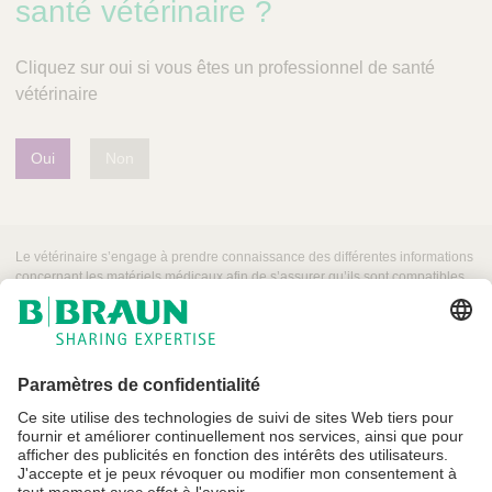
santé vétérinaire ?
u
n
V
Cliquez sur oui si vous êtes un professionnel de santé
e
vétérinaire
t
C
a
Oui
Non
r
e
-
A
Le vétérinaire s’engage à prendre connaissance des différentes informations
u
T
concernant les matériels médicaux afin de s’assurer qu’ils sont compatibles
s
pour une utilisation sur patient animal.
h
e
r
é
v
r
i
c
a
e
p
d
e
i