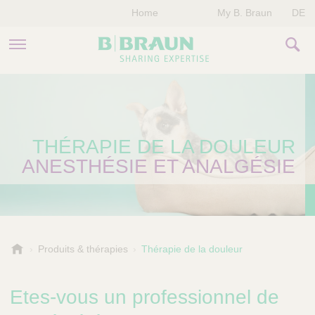
Home
My B. Braun
DE
PRODUITS & THÉRAPIES
NOTRE ENTREPRISE
THÉRAPIE DE LA DOULEUR
NOS ÉVÈNEMENTS
ANESTHÉSIE ET ANALGÉSIE
CONTACTEZ-NOUS
B
Produits & thérapies
Thérapie de la douleur
.
B
Etes-vous un professionnel de
r
a