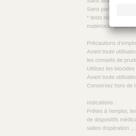
Sans aldhéhydes ni
Sans parfum
* tests réalisés sur
matériocompatibilit
Précautions d’emploi
Avant toute utilisat
les conseils de pru
Utilisez les biocide
Avant toute utilisati
Conservez hors de l
Indications :
Prêtes à l'emploi, le
de dispositifs médic
salles d'opération ...