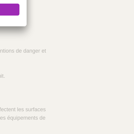
apports de
entions de danger et
it.
fectent les surfaces
t les équipements de