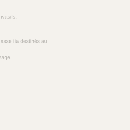
nvasifs.
lasse IIa destinés au
usage.