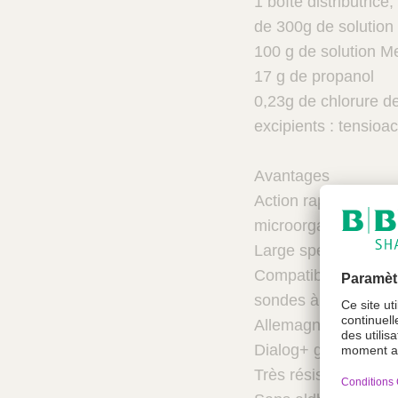
1 boîte distributric
é
de 300g de solution
t
100 g de solution M
é
r
17 g de propanol
i
0,23g de chlorure 
n
excipients : tensioa
a
i
r
Avantages
e
Action rapide : acti
s
microorganismes
Large spectre viruci
Compatible avec les 
sondes à ultrasons* 
Allemagne), Perfus
Dialog+ générateurs
Très résistantes ; g