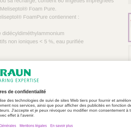
e, ou sa recharge, contient 60 lingettes imprégnées
 Meliseptol® Foam Pure.
eliseptol® FoamPure contiennent :
de didécyldiméthylammonium
ctifs non ioniques < 5 %, eau purifiée
f en1 minute seulement sur la majorité des
de
polymères (caoutchouc, latex, silicone), les
et le faux cuir (ex. fauteuils d'examen Schmitz,
or® Space (B.Braun), Infusomat® Space (B.Braun),
 d'hémodyalise (B.Braun) ...
rande taille (200 x 152 mm²)