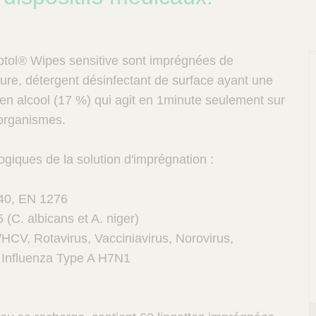
eptol® Wipes sensitive sont imprégnées de
re, détergent désinfectant de surface ayant une
 en alcool (17 %) qui agit en 1minute seulement sur
oorganismes.
ogiques de la solution d'imprégnation :
P
040, EN 1276
 (C. albicans et A. niger)
/HCV, Rotavirus, Vacciniavirus, Norovirus,
 Influenza Type A H7N1