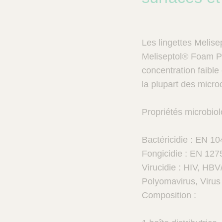
n
V
e
t
Les lingettes Melis
C
a
Meliseptol® Foam Pu
r
concentration faible
e
la plupart des micr
-
A
u
Propriétés microbiol
s
e
r
Bactéricidie : EN 1
v
Fongicidie : EN 1275
i
Virucidie : HIV, HBV
c
e
Polyomavirus, Virus
d
Composition :
e
s
v