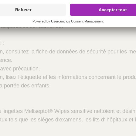
 alkylamines
 certaines sondes à ultrasons Hitachi, Philips et Aloka. R
é disponibles sur demande.
 :
ion, consultez la fiche de données de sécurité pour les m
dence.
s avec précaution.
on, lisez l'étiquette et les informations concernant le produ
a portée des enfants.
s lingettes Meliseptol® Wipes sensitive nettoient et désin
aux tels que les sièges d'examens, les lits d' hôpitaux e