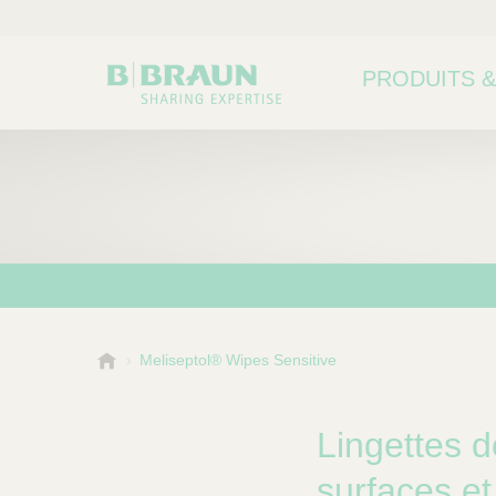
PRODUITS &
B
Meliseptol® Wipes Sensitive
.
B
r
Lingettes d
a
u
surfaces et