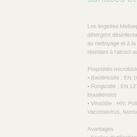
n
V
e
t
Les lingettes Melis
C
a
détergent désinfecta
r
au nettoyage et à la
e
résistant à l'alcool
-
A
u
Propriétés microbiol
s
• Bactéricidie : EN
e
r
• Fongicidie : EN 12
v
brasiliensis)
i
• Virucidie : HIV, P
c
e
Vacciniavirus, Norov
d
e
Avantages
s
v