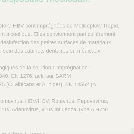
eptol® HBV sont imprégnées de Meliseptol® Rapid,
nt alcoolique. Elles conviennent particulièrement
 désinfection des petites surfaces de matériaux
 au sein des cabinets dentaires ou médicaux.
ogiques de la solution d'imprégnation :
 1040, EN 1276, actif sur SARM
P
75 (C. albicans et A. niger), EN 14562 (A.
oliomavirus, HBV/HCV, Rotavirus, Papovavirus,
irus, Adenovirus, virus Influenza Type A H7N1.