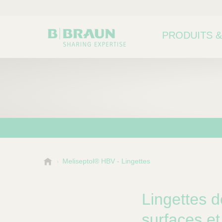
PRODUITS &
B
Meliseptol® HBV - Lingettes
.
B
r
Lingettes d
a
u
surfaces et