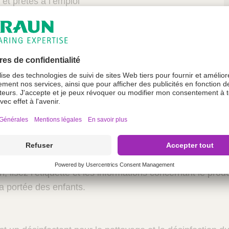
n et prêtes à l’emploi
 en 1 minute pour l'activité bactéricide.
cide
 alkylamine
discrète
ue durée
 :
ion, consultez la fiche de données de sécurité pour les m
dence.
s avec précaution.
on, lisez l’étiquette et les informations concernant le produ
a portée des enfants.