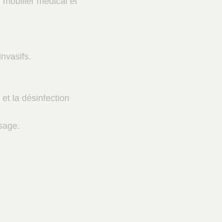
 mobilier médical et
invasifs.
et la désinfection
usage.