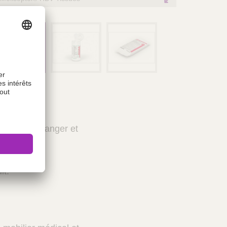
entions de danger et
it.