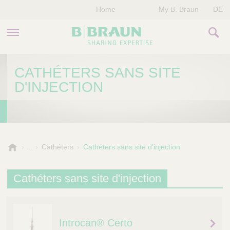
Home
My B. Braun
DE
PRODUITS & THÉRAPIES
CATHÉTERS SANS SITE
D'INJECTION
NOTRE ENTREPRISE
NOS ÉVÈNEMENTS
CONTACTEZ-NOUS
B
Cathéters
Cathéters sans site d'injection
.
B
Cathéters sans site d'injection
r
a
u
n
Introcan® Certo
V