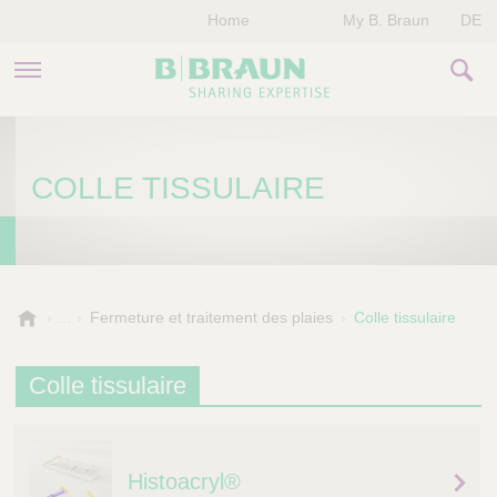
Home
My B. Braun
DE
PRODUITS & THÉRAPIES
COLLE TISSULAIRE
NOTRE ENTREPRISE
NOS ÉVÈNEMENTS
CONTACTEZ-NOUS
B
Fermeture et traitement des plaies
Colle tissulaire
.
B
Colle tissulaire
r
a
u
n
Histoacryl®
V