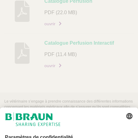
D
Catalogue Perfusion
e
PDF
(22.0 MB)
s
c
ouvrir
r
i
Catalogue Perfusion Interactif
p
t
PDF
(11.4 MB)
i
ouvrir
o
n
D
o
c
Le vétérinaire s’engage à prendre connaissance des différentes informations
concernant les matériels médicaux afin de s’assurer qu’ils sont compatibles
u
pour une utilisation sur patient animal.
m
e
n