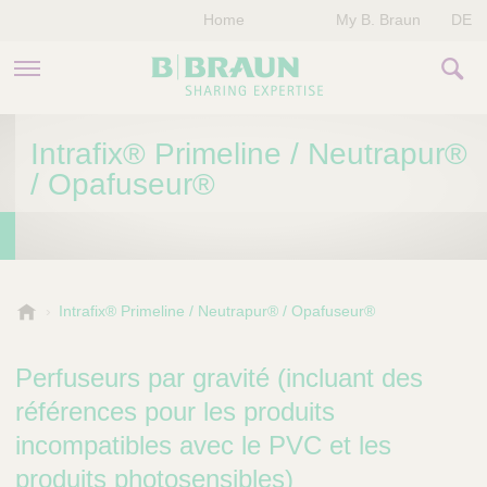
Home
My B. Braun
DE
PRODUITS & THÉRAPIES
Intrafix® Primeline / Neutrapur®
/ Opafuseur®
NOTRE ENTREPRISE
NOS ÉVÈNEMENTS
CONTACTEZ-NOUS
B
Intrafix® Primeline / Neutrapur® / Opafuseur®
.
B
Perfuseurs par gravité (incluant des
r
a
références pour les produits
u
incompatibles avec le PVC et les
n
V
produits photosensibles)