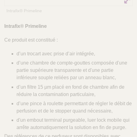
é
Intrafix® Primeline
r
i
n
Intrafix® Primeline
a
i
Ce produit est constitué :
r
e
d’un trocart avec prise d’air intégrée,
s
d’une chambre de compte-gouttes composée d'une
partie supérieure transparente et d'une partie
inférieure souple reliées par un anneau blanc,
d’un filtre 15 µm placé en fond de chambre afin de
réduire la contamination particulaire,
d’une pince à roulette permettant de régler le débit de
perfusion et de le stopper quand nécessaire,
d'un embout terminal purgeable, luer lock mobile qui
arrête automatiquement la solution en fin de purge.
Des références de ce perfuseur sont disponibles avec