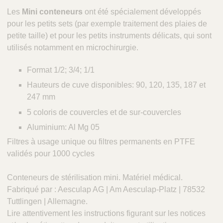
é
Les
Mini conteneurs
ont été spécialement développés
r
pour les petits sets (par exemple traitement des plaies de
i
petite taille) et pour les petits instruments délicats, qui sont
n
utilisés notamment en microchirurgie.
a
i
Format 1/2; 3/4; 1/1
r
e
Hauteurs de cuve disponibles: 90, 120, 135, 187 et
s
247 mm
5 coloris de couvercles et de sur-couvercles
Aluminium: Al Mg 05
Filtres à usage unique ou filtres permanents en PTFE
validés pour 1000 cycles
Conteneurs de stérilisation mini. Matériel médical.
Fabriqué par : Aesculap AG | Am Aesculap-Platz | 78532
Tuttlingen | Allemagne.
Lire attentivement les instructions figurant sur les notices