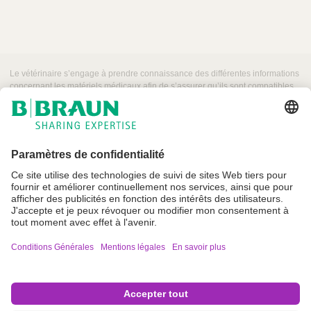
r
i
p
t
Le vétérinaire s’engage à prendre connaissance des différentes informations
i
concernant les matériels médicaux afin de s’assurer qu’ils sont compatibles
o
pour une utilisation sur patient animal.
n
D
o
c
u
m
e
Conditions Générales
n
t
Mentions légales et Conditions Générales d’Utilisation
Crédits
L
i
Politique de confidentialité