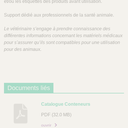
et/ou les étiquettes des produits avant utilisation.
Support dédié aux professionnels de la santé animale.
Le vétérinaire s’engage à prendre connaissance des
différentes informations concernant les matériels médicaux
pour s’assurer qu’ils sont compatibles pour une utilisation
pour des animaux.
Documents liés
D
Catalogue Conteneurs
e
PDF
(32.0 MB)
s
c
ouvrir