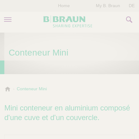
Home
My B. Braun
DE
PRODUITS & THÉRAPIES
Conteneur Mini
NOTRE ENTREPRISE
NOS ÉVÈNEMENTS
CONTACTEZ-NOUS
B
Conteneur Mini
.
B
Mini conteneur en aluminium composé
r
a
d'une cuve et d'un couvercle.
u
n
V