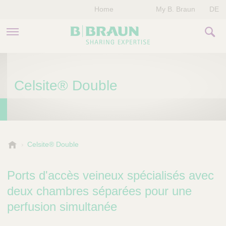
Home
My B. Braun
DE
PRODUITS & THÉRAPIES
Celsite® Double
NOTRE ENTREPRISE
NOS ÉVÈNEMENTS
CONTACTEZ-NOUS
B
Celsite® Double
.
B
Ports d'accès veineux spécialisés avec
r
a
deux chambres séparées pour une
u
perfusion simultanée
n
V