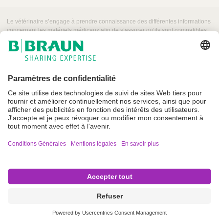
t
Le vétérinaire s’engage à prendre connaissance des différentes informations
i
concernant les matériels médicaux afin de s’assurer qu’ils sont compatibles
o
pour une utilisation sur patient animal.
n
D
o
c
u
m
e
Conditions Générales
n
t
Mentions légales et Conditions Générales d’Utilisation
Crédits
L
i
Politique de confidentialité
e
Paramètres cookie
n
Copyright © B. Braun SE