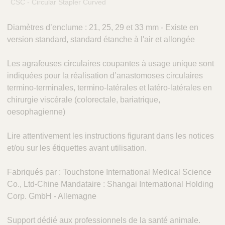
CSC - Circular Stapler Curved
é
r
Diamètres d’enclume : 21, 25, 29 et 33 mm - Existe en
i
version standard, standard étanche à l'air et allongée
n
a
i
Les agrafeuses circulaires coupantes à usage unique sont
r
indiquées pour la réalisation d’anastomoses circulaires
e
termino-terminales, termino-latérales et latéro-latérales en
s
chirurgie viscérale (colorectale, bariatrique,
oesophagienne)
Lire attentivement les instructions figurant dans les notices
et/ou sur les étiquettes avant utilisation.
Fabriqués par : Touchstone International Medical Science
Co., Ltd-Chine Mandataire : Shangai International Holding
Corp. GmbH - Allemagne
Support dédié aux professionnels de la santé animale.