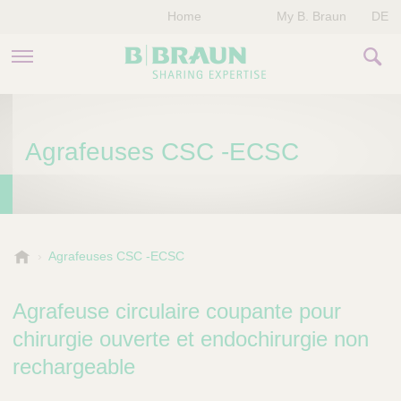
Home
My B. Braun
DE
PRODUITS & THÉRAPIES
Agrafeuses CSC -ECSC
NOTRE ENTREPRISE
NOS ÉVÈNEMENTS
CONTACTEZ-NOUS
B
Agrafeuses CSC -ECSC
.
B
Agrafeuse circulaire coupante pour
r
a
chirurgie ouverte et endochirurgie non
u
rechargeable
n
V