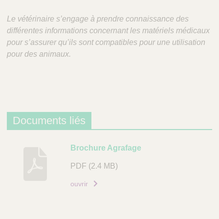
Le vétérinaire s’engage à prendre connaissance des
différentes informations concernant les matériels médicaux
pour s’assurer qu’ils sont compatibles pour une utilisation
pour des animaux.
Documents liés
D
Brochure Agrafage
e
PDF
(2.4 MB)
s
c
ouvrir
r
i
p