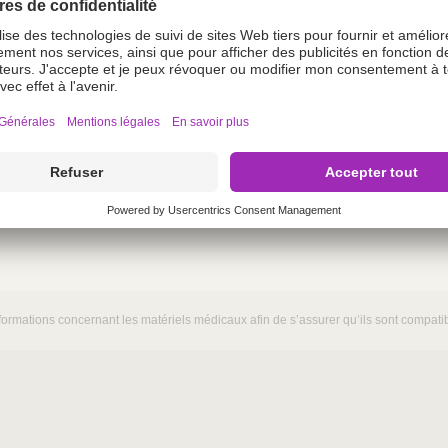
Vasofix® C
tion pour médecine
Cathéter court n
veineuse périph
ormations concernant les matériels médicaux afin de s’assurer qu’ils sont compatibl