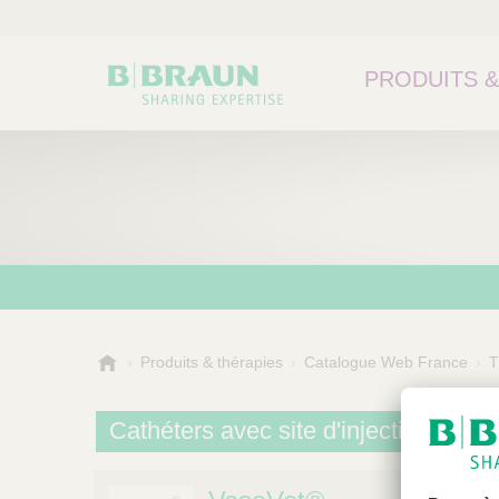
PRODUITS &
B
Produits & thérapies
Catalogue Web France
T
.
B
Cathéters avec site d'injection
r
a
u