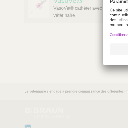
VasoVet®
n
V
VasoVet® cathéter avec site d'injec
e
vétérinaire
t
C
a
r
e
-
A
u
s
e
r
v
i
Le vétérinaire s’engage à prendre connaissance des différentes inf
c
e
d
e
s
v