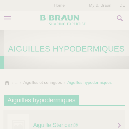
Home
My B. Braun
DE
PRODUITS & THÉRAPIES
AIGUILLES HYPODERMIQUES
NOTRE ENTREPRISE
NOS ÉVÈNEMENTS
CONTACTEZ-NOUS
B
Aiguilles et seringues
Aiguilles hypodermiques
.
B
Aiguilles hypodermiques
r
a
u
n
Aiguille Sterican®
V