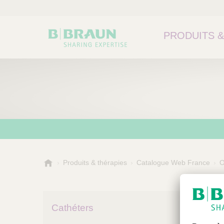
PRODUITS &
B
Produits & thérapies
Catalogue Web France
O
.
B
r
a
Cathéters
u