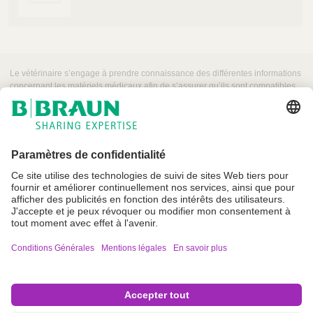
e
t
C
a
r
Le vétérinaire s’engage à prendre connaissance des différentes informations
e
concernant les matériels médicaux afin de s’assurer qu’ils sont compatibles
-
pour une utilisation sur patient animal.
A
u
s
e
r
v
i
c
e
Conditions Générales
d
e
Mentions légales et Conditions Générales d’Utilisation
s
Crédits
v
é
Politique de confidentialité
t