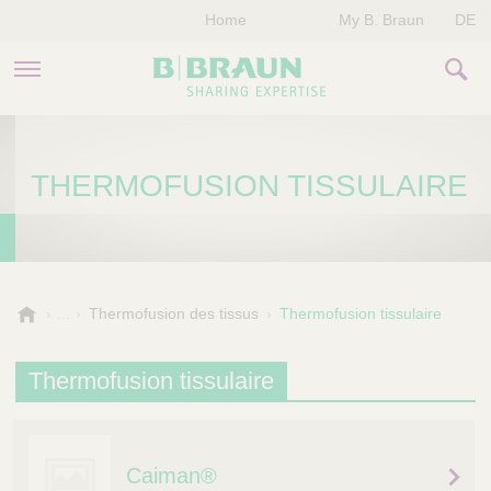
Home
My B. Braun
DE
PRODUITS & THÉRAPIES
THERMOFUSION TISSULAIRE
NOTRE ENTREPRISE
NOS ÉVÈNEMENTS
CONTACTEZ-NOUS
B
Thermofusion des tissus
Thermofusion tissulaire
.
B
Thermofusion tissulaire
r
a
u
n
Caiman®
V