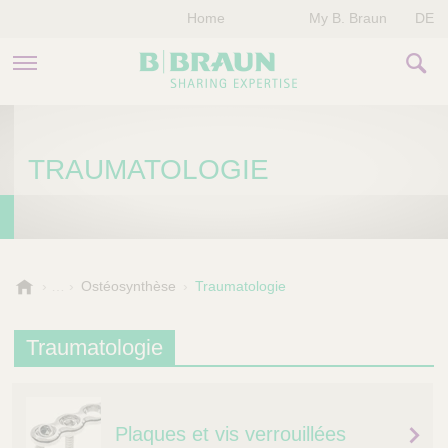
Home
My B. Braun
DE
PRODUITS & THÉRAPIES
TRAUMATOLOGIE
NOTRE ENTREPRISE
NOS ÉVÈNEMENTS
CONTACTEZ-NOUS
B
Ostéosynthèse
Traumatologie
.
B
Traumatologie
r
a
u
n
Plaques et vis verrouillées
V