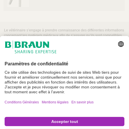
e
t
C
a
r
Le vétérinaire s’engage à prendre connaissance des différentes informations
e
concernant les matériels médicaux afin de s’assurer qu’ils sont compatibles
-
pour une utilisation sur patient animal.
A
u
s
e
r
v
i
c
e
Conditions Générales
d
e
Mentions légales et Conditions Générales d’Utilisation
s
Crédits
v
é
Politique de confidentialité
t