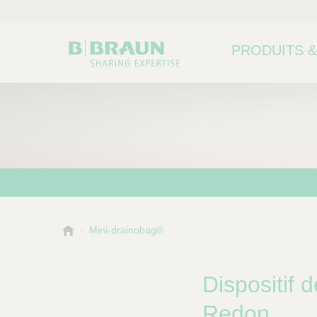
PRODUITS &
B
Mini-drainobag®
.
B
r
Dispositif 
a
u
Redon