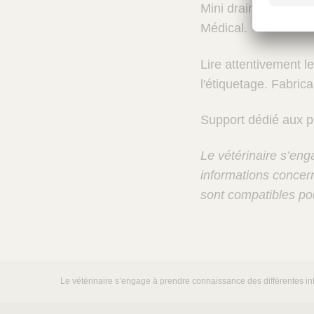
Mini drainobag. Mini
é
t
Médical.
é
r
Lire attentivement le
i
l'étiquetage. Fabri
n
a
i
Support dédié aux p
r
e
Le vétérinaire s’en
s
informations concern
sont compatibles pou
Le vétérinaire s’engage à prendre connaissance des différentes inf