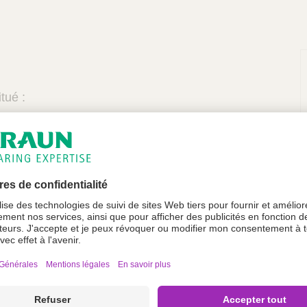
tué :
ransparent compressible de 40 ml
de liaison de 10 cm munie d'un clamp et d'un
i-charrière
Redon en PVC, multiperforé sur 8 cm, radio-opaque
e alène droite
H8
e : 200 mbars
ain et alène sous sachet interne ouvert replié