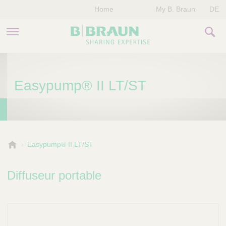
Home
My B. Braun
DE
PRODUITS & THÉRAPIES
Easypump® II LT/ST
NOTRE ENTREPRISE
NOS ÉVÈNEMENTS
CONTACTEZ-NOUS
B
Easypump® II LT/ST
.
B
Diffuseur portable
r
a
u
n
V