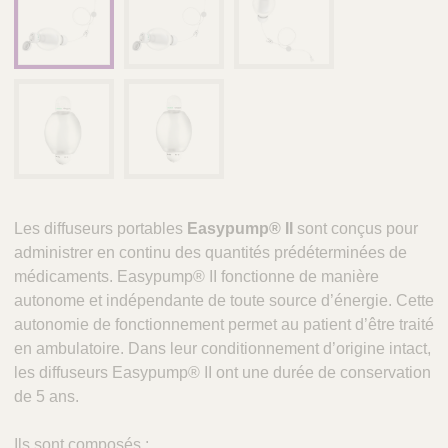
é
r
i
n
a
i
r
e
s
Les diffuseurs portables
Easypump® II
sont conçus pour
administrer en continu des quantités prédéterminées de
médicaments. Easypump® II fonctionne de manière
autonome et indépendante de toute source d’énergie. Cette
autonomie de fonctionnement permet au patient d’être traité
en ambulatoire. Dans leur conditionnement d’origine intact,
les diffuseurs Easypump® II ont une durée de conservation
de 5 ans.
Ils sont composés :