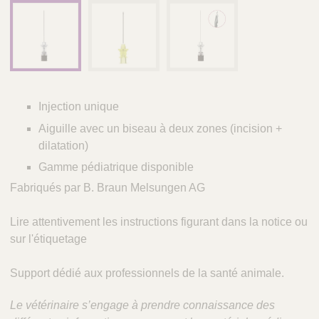
é
r
i
n
a
i
r
Injection unique
e
Aiguille avec un biseau à deux zones (incision +
s
dilatation)
Gamme pédiatrique disponible
Fabriqués par B. Braun Melsungen AG
Lire attentivement les instructions figurant dans la notice ou
sur l'étiquetage
Support dédié aux professionnels de la santé animale.
Le vétérinaire s’engage à prendre connaissance des