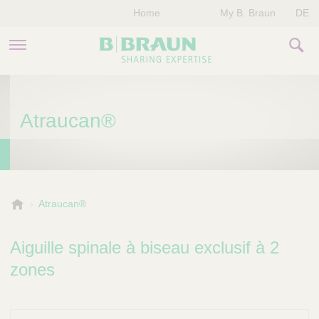
Home
My B. Braun
DE
PRODUITS & THÉRAPIES
Atraucan®
NOTRE ENTREPRISE
NOS ÉVÈNEMENTS
CONTACTEZ-NOUS
B
Atraucan®
.
B
Aiguille spinale à biseau exclusif à 2
r
a
zones
u
n
V