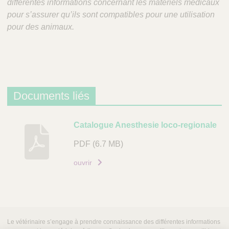
différentes informations concernant les matériels médicaux
pour s’assurer qu’ils sont compatibles pour une utilisation
pour des animaux.
Documents liés
D
Catalogue Anesthesie loco-regionale
e
PDF
(6.7 MB)
s
c
ouvrir
r
i
p
t
Le vétérinaire s’engage à prendre connaissance des différentes informations
i